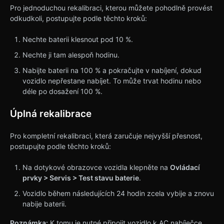
Pro jednoduchou rekalibraci, kterou můžete pohodlně provést
odkudkoli, postupujte podle těchto kroků:
Nechte baterii klesnout pod 10 %.
Nechte ji tam alespoň hodinu.
Nabijte baterii na 100 % a pokračujte v nabíjení, dokud
vozidlo nepřestane nabíjet. To může trvat hodinu nebo
déle po dosažení 100 %.
Úplná rekalibrace
Pro kompletní rekalibraci, která zaručuje nejvyšší přesnost,
postupujte podle těchto kroků:
Na dotykové obrazovce vozidla klepněte na
Ovládací
prvky > Servis > Test stavu baterie
.
Vozidlo během následujících 24 hodin zcela vybije a znovu
nabije baterii.
Poznámka:
K tomu je nutné připojit vozidlo k AC nabíječce.